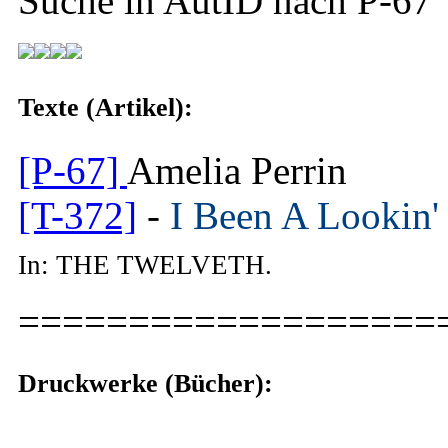
Suche in AutID nach
P-67
Texte (Artikel):
[P-67]
Amelia Perrin
[T-372]
-
I Been A Lookin'
In: THE TWELVETH.
===================
Druckwerke (Bücher):