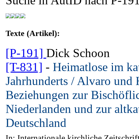
Suche in AutID nach
P-19
Texte (Artikel):
[P-191]
Dick Schoon
[T-831]
-
Heimatlose im ka
Jahrhunderts / Alvaro und 
Beziehungen zur Bischöflic
Niederlanden und zur altk
Deutschland
In: Internationale kirchliche Zeitschrif