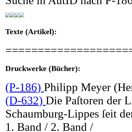
Suche in AutID nach
P-18
Texte (Artikel):
===================
Druckwerke (Bücher):
(P-186)
Philipp Meyer (He
(D-632)
Die Paſtoren der 
Schaumburg-Lippes ſeit de
1. Band / 2. Band /