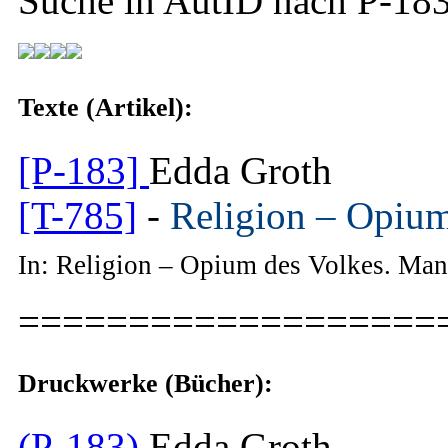
Suche in AutID nach
P-18
Texte (Artikel):
[P-183]
Edda Groth
[T-785]
-
Religion – Opium
In: Religion – Opium des Volkes. Ma
===================
Druckwerke (Bücher):
(P-183)
Edda Groth