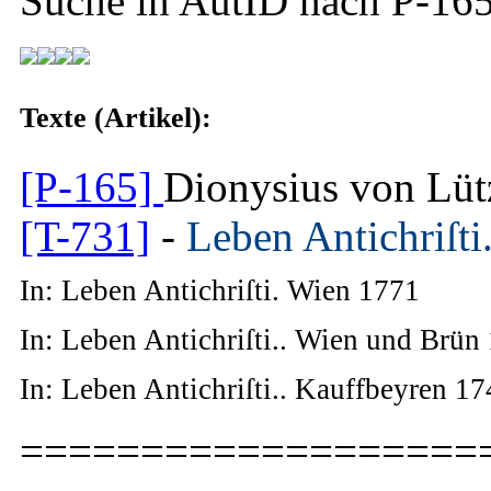
Suche in AutID nach
P-16
Texte (Artikel):
[P-165]
Dionysius von Lüt
[T-731]
-
Leben Antichriſti
In: Leben Antichriſti. Wien 1771
In: Leben Antichriſti.. Wien und Brün
In: Leben Antichriſti.. Kauffbeyren 1
===================