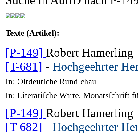
Suche in AutID nach
P-14
Texte (Artikel):
[P-149]
Robert Hamerling
[T-681]
-
Hochgeehrter Her
In: Oſtdeutſche Rundſchau
In: Literariſche Warte. Monatsſchrift 
[P-149]
Robert Hamerling
[T-682]
-
Hochgeehrter Her