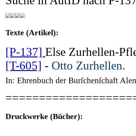
Suche in AutID nach
P-13
Texte (Artikel):
[P-137]
Else Zurhellen-Pfl
[T-605]
-
Otto Zurhellen.
In: Ehrenbuch der Burſchenſchaft Al
===================
Druckwerke (Bücher):