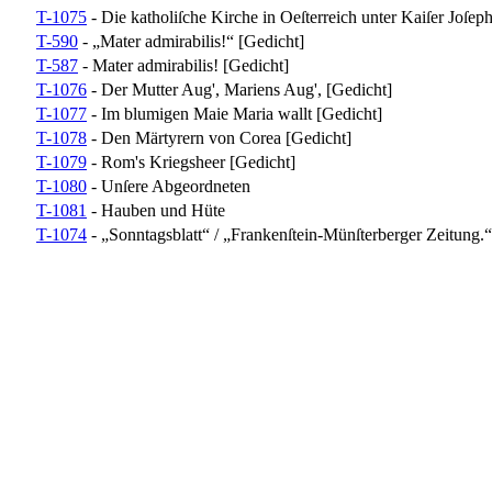
T-1075
- Die katholiſche Kirche in Oeſterreich unter Kaiſer Joſep
T-590
- „Mater admirabilis!“ [Gedicht]
T-587
- Mater admirabilis! [Gedicht]
T-1076
- Der Mutter Aug', Mariens Aug', [Gedicht]
T-1077
- Im blumigen Maie Maria wallt [Gedicht]
T-1078
- Den Märtyrern von Corea [Gedicht]
T-1079
- Rom's Kriegsheer [Gedicht]
T-1080
- Unſere Abgeordneten
T-1081
- Hauben und Hüte
T-1074
- „Sonntagsblatt“ / „Frankenſtein-Münſterberger Zeitung.“