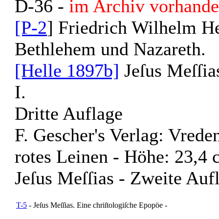
D-36 -
im Archiv vorhande
[P-2
] Friedrich Wilhelm He
Bethlehem und Nazareth.
[Helle 1897b]
Jeſus Meſſia
I.
Dritte Auflage
F. Gescher's Verlag: Vreden
rotes Leinen
-
Höhe: 23,4 
Jeſus Meſſias - Zweite Auf
T-5
- Jeſus Meſſias. Eine chriſtologiſche Epopöe
-