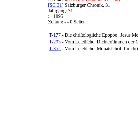
[SC 31]
Salzburger Chronik, 31
Jahrgang: 31
: - 1895
Zeitung
-
- 0 Seiten
T-177
- Die chriſtologiſche Epopöe „Jesus Me
T-293
- Vom Leſetiſche. Dichterſtimmen der 
T-352
- Vom Leſetiſche. Monatsſchrift für chr