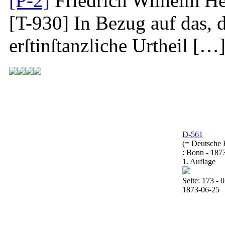
[P-2]
Friedrich Wilhelm He
[T-930]
In Bezug auf das, 
erſtinſtanzliche Urtheil […
D-561
(= Deutsche 
: Bonn - 187
1. Auflage
Seite: 173 - 0
1873-06-25