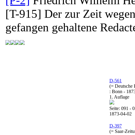
[P-2]
Friedrich Wilhelm He
[T-915]
Der zur Zeit wege
gefangen gehaltene Redact
D-561
(= Deutsche 
: Bonn - 187
1. Auflage
Seite: 091 - 0
1873-04-02
D-397
(= Saar-Zeitu