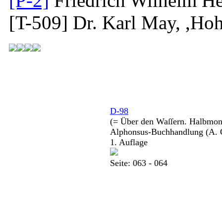
[P-2]
Friedrich Wilhelm He
[T-509]
Dr. Karl May, ,Hoh
D-98
(= Über den Waſſern. Halbmonat
Alphonsus-Buchhandlung (A. O
1. Auflage
Seite: 063 - 064