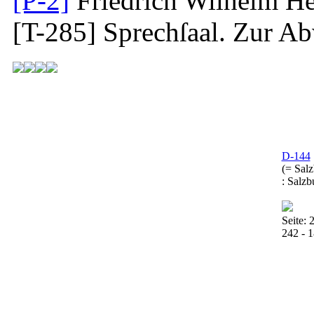
[P-2]
Friedrich Wilhelm He
[T-285]
Sprechſaal. Zur Ab
D-144
(= Sal
: Salzb
Seite: 2
242 - 