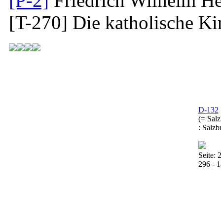
[P-2]
Friedrich Wilhelm He
[T-270]
Die katholische Ki
D-132
(= Sal
: Salzb
Seite: 
296 - 