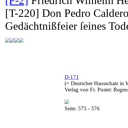
[P-2]
Friedrich Wilhelm He
[T-220]
Don Pedro Caldero
Gedächtnißfeier ſeines Tod
D-171
(= Deutscher Hausschatz in 
Verlag von Fr. Pustet: Rege
Seite: 575 - 576