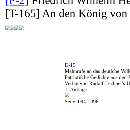
[P-2]
Friedrich Wilhelm He
[T-165]
An den König von 
D-15
Mahnrufe an das deutſche Volk
Patriotiſche Gedichte aus den
Verlag von Rudolf Lechner's U
1. Auflage
Seite: 094 - 096