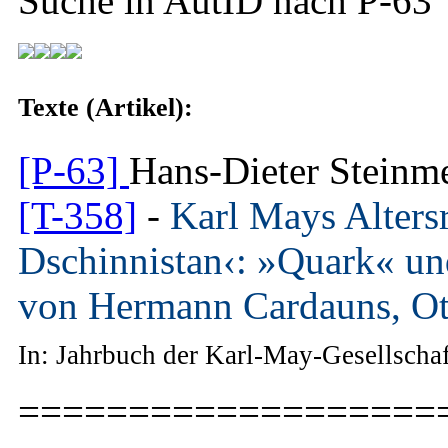
Suche in AutID nach
P-63
Texte (Artikel):
[P-63]
Hans-Dieter Steinm
[T-358]
-
Karl Mays Alters
Dschinnistan‹: »Quark« un
von Hermann Cardauns, Ot
In: Jahrbuch der Karl-May-Gesellscha
===================