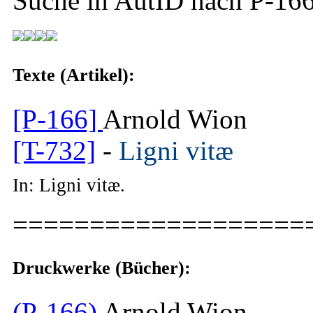
Suche in AutID nach
P-16
Texte (Artikel):
[P-166]
Arnold Wion
[T-732]
-
Ligni vitæ
In: Ligni vitæ.
===================
Druckwerke (Bücher):
(P-166)
Arnold Wion