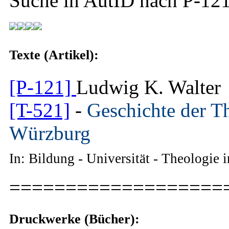
Suche in AutID nach
P-12
Texte (Artikel):
[P-121]
Ludwig K. Walter
[T-521]
-
Geschichte der Th
Würzburg
In: Bildung - Universität - Theologi
===================
Druckwerke (Bücher):