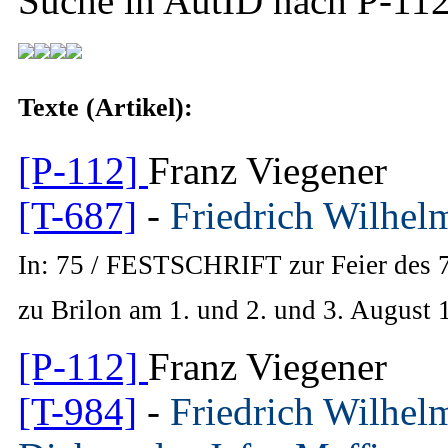
Suche in AutID nach
P-11
Texte (Artikel):
[P-112]
Franz Viegener
[T-687]
-
Friedrich Wilhel
In: 75 / FESTSCHRIFT zur Feier des 
zu Brilon am 1. und 2. und 3. August 
[P-112]
Franz Viegener
[T-984]
-
Friedrich Wilhel