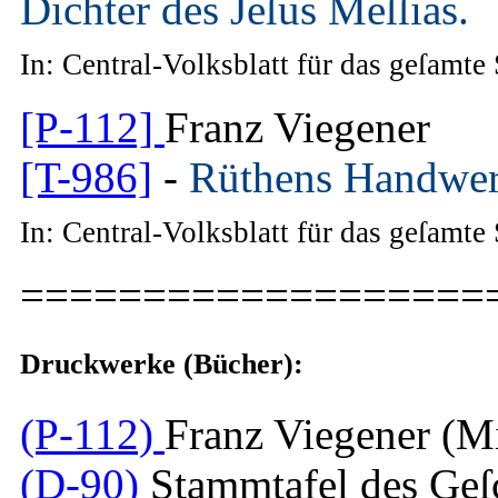
Dichter des Jeſus Meſſias.
In: Central-Volksblatt für das geſamte
[P-112]
Franz Viegener
[T-986]
-
Rüthens Handwerk
In: Central-Volksblatt für das geſamte
===================
Druckwerke (Bücher):
(P-112)
Franz Viegener (Mi
(D-90)
Stammtafel des Geſc