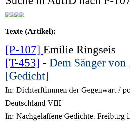
Suche in AutID nach
P-10
Texte (Artikel):
[P-107]
Emilie Ringseis
[T-453]
-
Dem Sänger von 
[Gedicht]
In: Dichterſtimmen der Gegenwart / po
Deutschland VIII
In: Nachgelaſſene Gedichte. Freiburg