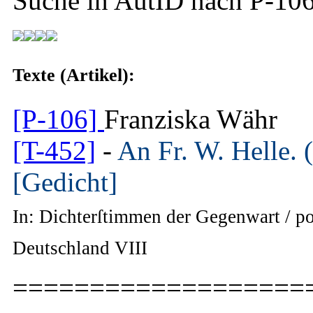
Suche in AutID nach
P-10
Texte (Artikel):
[P-106]
Franziska Währ
[T-452]
-
An Fr. W. Helle. 
[Gedicht]
In: Dichterſtimmen der Gegenwart / po
Deutschland VIII
===================